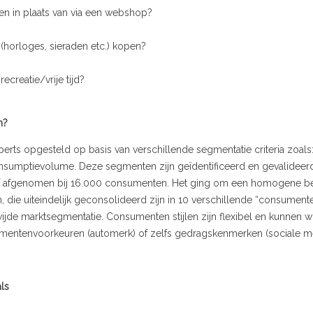
en in plaats van via een webshop?
horloges, sieraden etc.) kopen?
creatie/vrije tijd?
n?
rts opgesteld op basis van verschillende segmentatie criteria zoals: 
umptievolume. Deze segmenten zijn geïdentificeerd en gevalideerd 
tief afgenomen bij 16.000 consumenten. Het ging om een homogene b
ie uiteindelijk geconsolideerd zijn in 10 verschillende “consumenten s
wijde marktsegmentatie. Consumenten stijlen zijn flexibel en kunnen w
umentenvoorkeuren (automerk) of zelfs gedragskenmerken (sociale m
ls