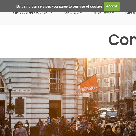
By using our services you agree to our use of cookies
Accept
GEO ADDED VALUE
GEODATA
SOFTWARE
NIEU
Con