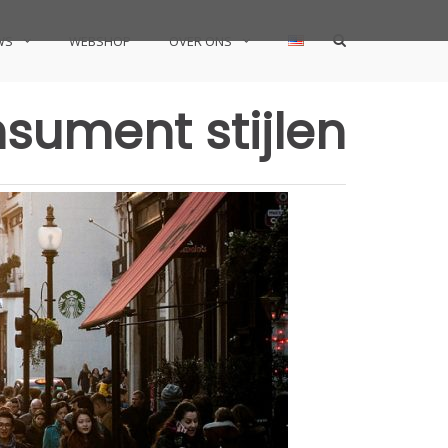
Show
WS
WEBSHOP
OVER ONS
Search
Form
sument stijlen