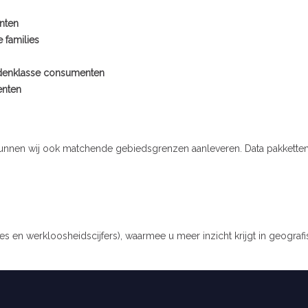
nten
 families
ddenklasse consumenten
enten
nen wij ook matchende gebiedsgrenzen aanleveren. Data pakketten zi
s en werkloosheidscijfers), waarmee u meer inzicht krijgt in geografi