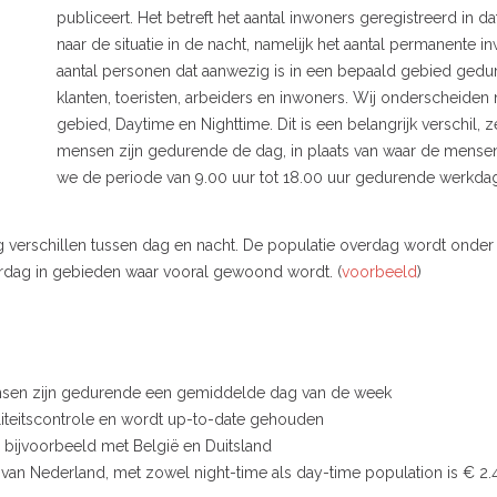
publiceert. Het betreft het aantal inwoners geregistreerd in da
naar de situatie in de nacht, namelijk het aantal permanente in
aantal personen dat aanwezig is in een bepaald gebied gedu
klanten, toeristen, arbeiders en inwoners. Wij onderscheide
gebied, Daytime en Nighttime. Dit is een belangrijk verschil, 
mensen zijn gedurende de dag, in plaats van waar de mensen
we de periode van 9.00 uur tot 18.00 uur gedurende werkdag
g verschillen tussen dag en nacht. De populatie overdag wordt onde
verdag in gebieden waar vooral gewoond wordt. (
voorbeeld
)
ensen zijn gedurende een gemiddelde dag van de week
liteitscontrole en wordt up-to-date gehouden
r, bijvoorbeeld met België en Duitsland
 van Nederland, met zowel night-time als day-time population is € 2