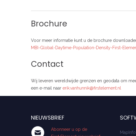
Brochure
Voor meer informatie kunt u de brochure downloaden 
MBI-Global-Daytime-Population-Density-First-Eleme
Contact
Wij leveren wereldwijde grenzen en geodata om meer in
een e-mail naar
erik.vanhunnik@firstelement.nl
NIEUWSBRIEF
SOFT
Abonneer u op de
MapInfo