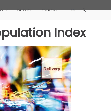
Show
WS
WEBSHOP
OVER ONS
Search
Form
pulation Index