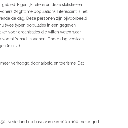
t gebied. Eigenlijk refereren deze statistieken
woners (Nighttime population). Interessant is het
rende de dag. Deze personen zijn bijvoorbeeld
n nu twee typen populaties in een gegeven
zeker voor organisaties die willen weten waar
 vooral ‘s-nachts wonen. Onder dag verstaan
en (ma-vr).
r meer verhoogd door arbeid en toerisme. Dat
.450. Nederland op basis van een 100 x 100 meter grid