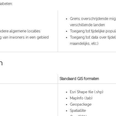
iabelen:
Grens overschrijdende migr
verschillende landen
andere algemene locaties
Toegang tot tijdelijke popula
ng van inwoners in een gebied
Toegang tot data over tijdeli
maandelijks, etc.)
n
Standaard GIS formaten
Esri Shape file (.shp)
MapInfo (.tab)
Geopackage
Spatiallite