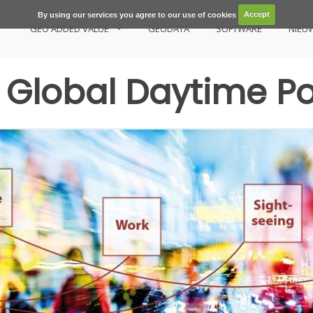
By using our services you agree to our use of cookies
Accept
GEO ADDED VALUE
GEODATA
SOFTWARE
NIEU
Global Daytime Po