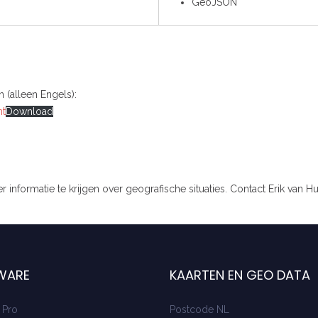
GeoJSON
(alleen Engels):
nt
Download
formatie te krijgen over geografische situaties. Contact Erik van Hu
WARE
KAARTEN EN GEO DATA
 Pro
Postcode NL