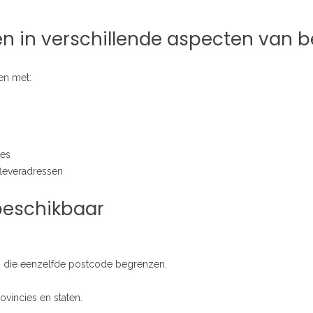
n in verschillende aspecten van be
en met:
ies
leveradressen
beschikbaar
 die eenzelfde postcode begrenzen.
vincies en staten.