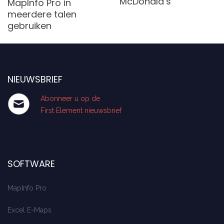
McDonald’s
MapInfo Pro in
meerdere talen
gebruiken
NIEUWSBRIEF
Abonneer u op de
First Element nieuwsbrief
SOFTWARE
MapInfo Pro
Excel E-Maps